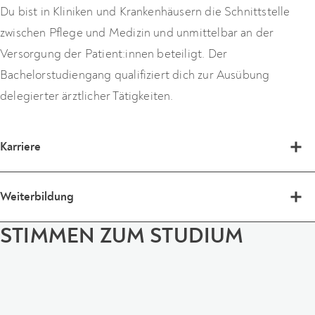
Du bist in Kliniken und Krankenhäusern die Schnittstelle
zwischen Pflege und Medizin und unmittelbar an der
Versorgung der Patient:innen beteiligt. Der
Bachelorstudiengang qualifiziert dich zur Ausübung
delegierter ärztlicher Tätigkeiten.
Karriere
Mit deinem neuen Know-how im Bereich Physician
Weiterbildung
Assistance schließt du eine Lücke in der deutschen
Gesundheitsversorgung und stellst eine praxisnahe,
STIMMEN ZUM STUDIUM
Du möchtest dich nach dem Bachelor noch für
bedarfsgerechte und lösungsorientierte Antwort auf den
Führungsaufgaben im Klinikmanagement oder für die Arbeit
steigenden Fachkräftemangel dar. Ökonomisch gesehen
in der sektorengerechten Versorgung qualifizieren? Mit dem
sorgst du darüber hinaus dafür, dass in Krankenhäusern
Physician Assistant Masterstudium kannst du dein Wissen
finanzielle und zeitliche Ressourcen wesentlich effizienter