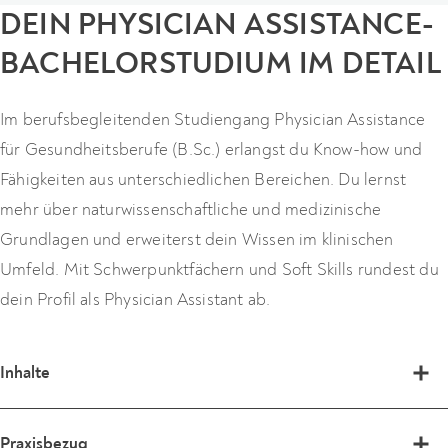
erweitern.
DEIN PHYSICIAN ASSISTANCE-
eingesetzt werden. Setze deinen Schwerpunkt und komme
dem Versorgungsauftrag in Zukunft in qualitativ hohem
BACHELORSTUDIUM IM DETAIL
Infos zum Masterstudium
Maße nach.
Im berufsbegleitenden Studiengang Physician Assistance
Als Arztassistent:innen wirst du häufig für folgende
für Gesundheitsberufe (B.Sc.) erlangst du Know-how und
Tätigkeiten eingesetzt:
Fähigkeiten aus unterschiedlichen Bereichen. Du lernst
OP-Unterlagen auf ihre Vollständigkeit zu überprüfen
mehr über naturwissenschaftliche und medizinische
(u.a. Prämedikation, chirurgische Aufklärung, aktuelles
Grundlagen und erweiterst dein Wissen im klinischen
Labor, Röntgenbilder, CT/MRT),
Umfeld. Mit Schwerpunktfächern und Soft Skills rundest du
fachliche Protokolle und Dokumentationen der
dein Profil als Physician Assistant ab.
Behandlung anzufertigen und zu organisieren,
Assistenz bei der Durchführung der Erst-Anamnese,
Inhalte
Weitergabe medizinischer Informationen
Zentrale Themen des Studiums sind Anatomie,
adressatengerecht und im Sinne einer
Praxisbezug