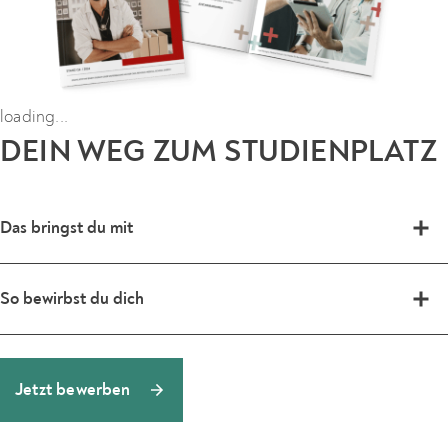
Erkenntnisse zu bewerten, anzuwenden und an der
Prozessmanagement und Teamkoordination
Weiterentwicklung von Behandlungsstandards mitzuwirken.
Unterstützung bei der Dokumentation
loading...
DEIN WEG ZUM STUDIENPLATZ
Das bringst du mit
Um das berufsbegleitende Bachelorstudium Physician
So bewirbst du dich
Assistance für Gesundheitsberufe (B.Sc.) in Frankfurt am
Main, Hamburg, Heidelberg, München, Köln, Düsseldorf
Bewirb dich online ganz einfach direkt über das
oder Braunschweig aufnehmen zu können, musst du
Bewerbungsformular. Mehr zum Bewerbungsprozess
Jetzt bewerben
folgende Voraussetzungen erfüllen:
erfährst du auf unserer
Informationsseite
.
Nachweis über eine Hochschulzugangsberechtigung