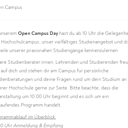
n Campus
unserem
Open Campus Day
hast du ab 10 Uhr die Gelegenhe
 Hochschulcampus, unser vielfältiges Studienangebot und d
teile unserer praxisnahen Studiengänge kennenzulernen.
ere Studienberater:innen, Lehrenden und Studierenden fre
h auf dich und stehen dir am Campus für persönliche
dienberatungen und deine Fragen rund um dein Studium an
erer Hochschule gerne zur Seite. Bitte beachte, dass die
anstaltung um 10.00 Uhr beginnt und es sich um ein
tlaufendes Programm handelt.
grammablauf im Überblick:
00 Uhr Anmeldung & Empfang