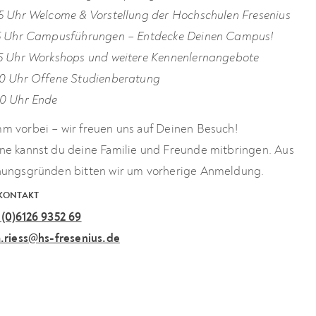
15 Uhr Welcome & Vorstellung der Hochschulen Fresenius
15 Uhr Campusführungen – Entdecke Deinen Campus!
45 Uhr Workshops und weitere Kennenlernangebote
30 Uhr Offene Studienberatung
30 Uhr Ende
m vorbei – wir freuen uns auf Deinen Besuch!
ne kannst du deine Familie und Freunde mitbringen. Aus
nungsgründen bitten wir um vorherige Anmeldung.
 KONTAKT
 (0)6126 9352 69
a.riess@hs-fresenius.de