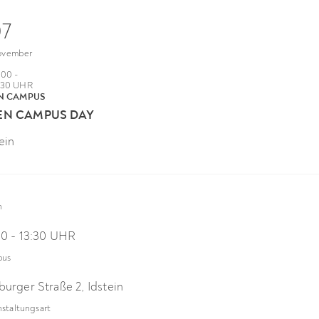
07
ovember
:00 -
:30 UHR
N CAMPUS
EN CAMPUS DAY
ein
n
00 - 13:30 UHR
pus
burger Straße 2, Idstein
staltungsart