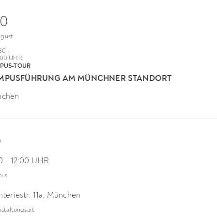
20
gust
:30 -
:00 UHR
PUS-TOUR
MPUSFÜHRUNG AM MÜNCHNER STANDORT
chen
n
30 - 12:00 UHR
pus
nteriestr. 11a, München
staltungsart