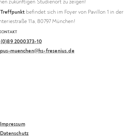
nen zukünftigen Studienort zu zeigen!
 Treffpunkt
befindet sich im Foyer von Pavillon 1 in der
anteriestraße 11a, 80797 München!
 KONTAKT
 (0)89 2000373-10
pus-muenchen@hs-fresenius.de
Impressum
Datenschutz